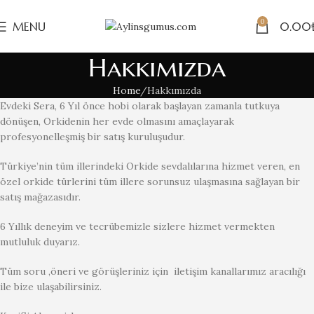
0
MENU
0.00
Hakkımızda
Home
Hakkımızda
Evdeki Sera, 6 Yıl önce hobi olarak başlayan zamanla tutkuya
dönüşen, Orkidenin her evde olmasını amaçlayarak
profesyonelleşmiş bir satış kuruluşudur.
Türkiye’nin tüm illerindeki Orkide sevdalılarına hizmet veren, en
özel orkide türlerini tüm illere sorunsuz ulaşmasına sağlayan bir
satış mağazasıdır.
6 Yıllık deneyim ve tecrübemizle sizlere hizmet vermekten
mutluluk duyarız.
Tüm soru ,öneri ve görüşleriniz için iletişim kanallarımız aracılığı
ile bize ulaşabilirsiniz.