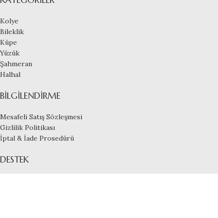
Kolye
Bileklik
Küpe
Yüzük
Şahmeran
Halhal
BILGILENDIRME
Mesafeli Satış Sözleşmesi
Gizlilik Politikası
İptal & İade Prosedürü
DESTEK
İletişim
Sipariş Durumu
© 2026
Aylinsgumus.com
. All rights reserved