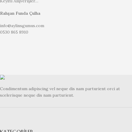
Keyifli Alışverişler…
Rahşan Funda Çulha
info@aylinsgumus.com
0530 865 8910
Condimentum adipiscing vel neque dis nam parturient orci at
scelerisque neque dis nam parturient.
KATEGORILER