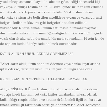
yasal süreyi aşmamak kaydı ile alıcının gösterdiği adresteki kişi
ve/veya kuruluşa teslim edilir. Bu süre içinde ürün teslim edilmez
ise, Alıcılar sözleşmeyi sona erdirebilir. 5.Satın alınan ürün,
eksiksiz ve siparişte belirtilen niteliklere uygun ve varsa garanti
belgesi, kullanım klavuzu gibi belgelerle teslim edilmek
zorundadır. 6.Satın alınan ürünün satılmasının imkansızlaşması
durumunda, satıcı bu durumu öğrendiğinden itibaren 3 gün içinde
yazılı olarak alıcıya bu durumu bildirmek zorundadır. 14 gün içinde
de toplam bedel Alıcı’ya iade edilmek zorundadır.
SATIN ALINAN ÜRÜN BEDELİ ÖDENMEZ İSE:
7.Alıcı, satın aldığı ürün bedelini ödemez veya banka kayıtlarında
iptal ederse, Satıcının ürünü teslim yükümlülüğü sona erer.
KREDİ KARTININ YETKİSİZ KULLANIMI İLE YAPILAN
ALIŞVERİŞLER: 8.Ürün teslim edildikten sonra, alıcının ödeme
yaptığı kredi kartının yetkisiz kişiler tarafından haksız olarak
kullanıldığı tespit edilirse ve satılan ürün bedeli ilgili banka veya
finans kuruluşu tarafından Satıcı’ya ödenmez ise, Alıcı, sözleşme