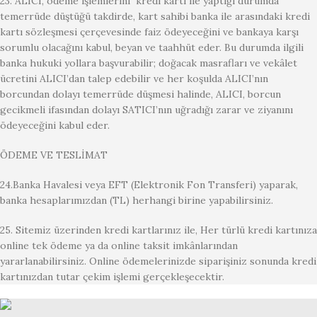
23. ALICI, ödeme işlemlerini kredi kartı ile yaptığı durumda
temerrüde düştüğü takdirde, kart sahibi banka ile arasındaki kredi
kartı sözleşmesi çerçevesinde faiz ödeyeceğini ve bankaya karşı
sorumlu olacağını kabul, beyan ve taahhüt eder. Bu durumda ilgili
banka hukuki yollara başvurabilir; doğacak masrafları ve vekâlet
ücretini ALICI’dan talep edebilir ve her koşulda ALICI’nın
borcundan dolayı temerrüde düşmesi halinde, ALICI, borcun
gecikmeli ifasından dolayı SATICI’nın uğradığı zarar ve ziyanını
ödeyeceğini kabul eder.
ÖDEME VE TESLİMAT
24.Banka Havalesi veya EFT (Elektronik Fon Transferi) yaparak,
banka hesaplarımızdan (TL) herhangi birine yapabilirsiniz.
25. Sitemiz üzerinden kredi kartlarınız ile, Her türlü kredi kartınıza
online tek ödeme ya da online taksit imkânlarından
yararlanabilirsiniz. Online ödemelerinizde siparişiniz sonunda kredi
kartınızdan tutar çekim işlemi gerçekleşecektir.