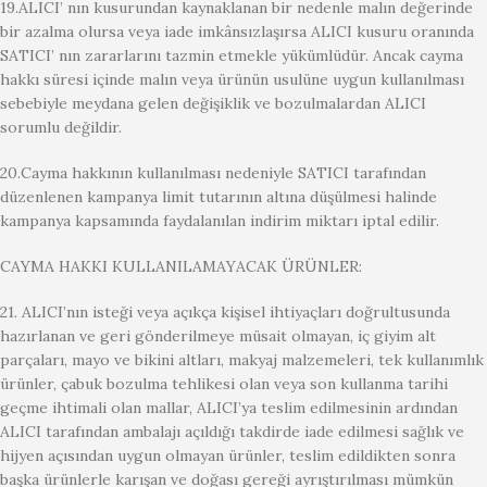
19.ALICI’ nın kusurundan kaynaklanan bir nedenle malın değerinde
bir azalma olursa veya iade imkânsızlaşırsa ALICI kusuru oranında
SATICI’ nın zararlarını tazmin etmekle yükümlüdür. Ancak cayma
hakkı süresi içinde malın veya ürünün usulüne uygun kullanılması
sebebiyle meydana gelen değişiklik ve bozulmalardan ALICI
sorumlu değildir.
20.Cayma hakkının kullanılması nedeniyle SATICI tarafından
düzenlenen kampanya limit tutarının altına düşülmesi halinde
kampanya kapsamında faydalanılan indirim miktarı iptal edilir.
CAYMA HAKKI KULLANILAMAYACAK ÜRÜNLER:
21. ALICI’nın isteği veya açıkça kişisel ihtiyaçları doğrultusunda
hazırlanan ve geri gönderilmeye müsait olmayan, iç giyim alt
parçaları, mayo ve bikini altları, makyaj malzemeleri, tek kullanımlık
ürünler, çabuk bozulma tehlikesi olan veya son kullanma tarihi
geçme ihtimali olan mallar, ALICI’ya teslim edilmesinin ardından
ALICI tarafından ambalajı açıldığı takdirde iade edilmesi sağlık ve
hijyen açısından uygun olmayan ürünler, teslim edildikten sonra
başka ürünlerle karışan ve doğası gereği ayrıştırılması mümkün