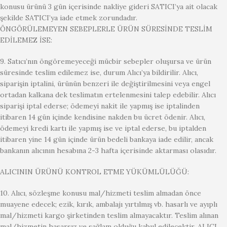
konusu ürünü 3 gün içerisinde nakliye gideri SATICI’ya ait olacak
şekilde SATICI’ya iade etmek zorundadır.
ÖNGÖRÜLEMEYEN SEBEPLERLE ÜRÜN SÜRESİNDE TESLİM
EDİLEMEZ İSE:
9. Satıcı’nın öngöremeyeceği mücbir sebepler oluşursa ve ürün
süresinde teslim edilemez ise, durum Alıcı’ya bildirilir. Alıcı,
siparişin iptalini, ürünün benzeri ile değiştirilmesini veya engel
ortadan kalkana dek teslimatın ertelenmesini talep edebilir. Alıcı
siparişi iptal ederse; ödemeyi nakit ile yapmış ise iptalinden
itibaren 14 gün içinde kendisine nakden bu ücret ödenir. Alıcı,
ödemeyi kredi kartı ile yapmış ise ve iptal ederse, bu iptalden
itibaren yine 14 gün içinde ürün bedeli bankaya iade edilir, ancak
bankanın alıcının hesabına 2-3 hafta içerisinde aktarması olasıdır.
ALICININ ÜRÜNÜ KONTROL ETME YÜKÜMLÜLÜĞÜ:
10. Alıcı, sözleşme konusu mal/hizmeti teslim almadan önce
muayene edecek; ezik, kırık, ambalajı yırtılmış vb. hasarlı ve ayıplı
mal/hizmeti kargo şirketinden teslim almayacaktır. Teslim alınan
mal/hizmetin hasarsız ve sağlam olduğu kabul edilecektir. ALICI ,