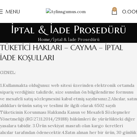
0
MENU
0.00
İptal & İade Prosedürü
Home
İptal & İade Prosedürü
TÜKETİCİ HAKLARI – CAYMA – İPTAL
İADE KOŞULLARI
GENEL:
1.Kullanmakta olduğunuz web sitesi üzerinden elektronik ortamda
sipariş verdiğiniz takdirde, size sunulan ön bilgilendirme formunu
ve mesafeli satış sözleşmesini kabul etmiş sayılırsınız.2.Alıcılar, satın
aldıkları ürünün satış ve teslimi ile ilgili olarak 6502 sayılı
Tüketicinin Korunması Hakkında Kanun ve Mesafeli Sözleşmeler
Yönetmeliği (RG:27.11.2014/29188) hükümleri ile yürürlükteki diğer
yasalara tabidir. 3.Ürün sevkiyat masrafı olan kargo ücretleri
alıcılar tarafından ödenecektir.4.Satın alınan her bir ürün, 30 günlük